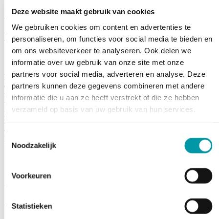
Deze website maakt gebruik van cookies
Administrateur non exécutif et indépendant
We gebruiken cookies om content en advertenties te
Notre équipe
personaliseren, om functies voor social media te bieden en
om ons websiteverkeer te analyseren. Ook delen we
Comité d’audit
informatie over uw gebruik van onze site met onze
partners voor social media, adverteren en analyse. Deze
Le comité d’audit veille à l’exactitude et à la fiabilité de l’ensemble
partners kunnen deze gegevens combineren met andere
des informations financières. Cet organe consultatif s’assure que les
rapports financiers périodiques offrent une image fidèle, honnête et
informatie die u aan ze heeft verstrekt of die ze hebben
transparente de la situation de la Société ainsi que de ses
verzameld op basis van uw gebruik van hun services.
perspectives d’avenir. Il veille également à ce que les normes et
règles comptables applicables soient respectées de manière correcte,
cohérente et uniforme.
Toestemmingsselectie
Président
Noodzakelijk
Voorkeuren
Sonia González Valverde
Administratrice non exécutive et indépendante
Statistieken