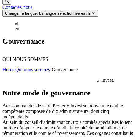
Contactez‑nous
Changer la langue. La langue sélectionnée est
fr
nl
en
Gouvernance
Qui nous sommes
Ce que nous faisons
Actualités
QUI NOUS SOMMES
Investisseurs
Home
|
Qui nous sommes
|
Gouvernance
Contactez‑nous
Notre mode de gouvernance
Aux commandes de Care Property Invest se trouve une équipe
compétente composée de
dix administrateurs
, dont cinq
indépendants.
Au sein du conseil d’administration,
trois comités spécialisés
jouent
un rôle d’appui : le comité d’audit, le comité de nomination et de
rémunération et le comité d’investissement. Ces organes consultatifs